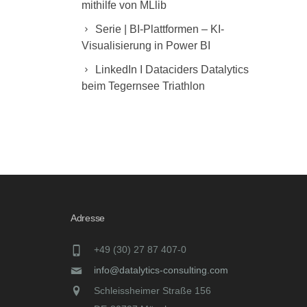
mithilfe von MLlib
Serie | BI-Plattformen – KI-
Visualisierung in Power BI
LinkedIn I Dataciders Datalytics
beim Tegernsee Triathlon
Adresse
+49 (30) 27 87 407-0
info@datalytics-consulting.com
Schleissheimer Straße 156