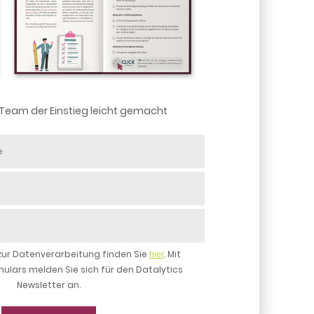
 Team der Einstieg leicht gemacht
Vorname
Nachname
E-
Mail
Firma
Adresse
ur Datenverarbeitung finden Sie
. Mit
hier
lars melden Sie sich für den Datalytics
Newsletter an.