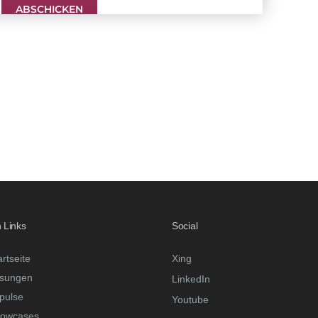
 Links
Social
artseite
Xing
sungen
LinkedIn
pulse
Youtube
owcases