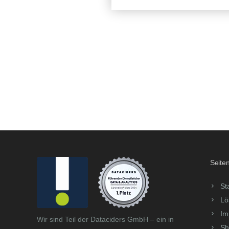
Seiten
St
Lö
Im
Wir sind Teil der Dataciders GmbH – ein in
Sh