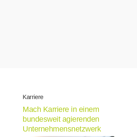
ers
fo
Mü
Sie
Pla
Karriere
Mach Karriere in einem
bundesweit agierenden
Unternehmensnetzwerk