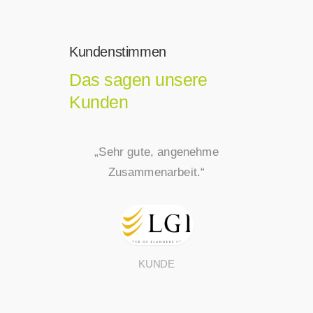
Kundenstimmen
Das sagen unsere
Kunden
 die
„Sehr gute, angenehme
„Ich hab
 Datalytics
Zusammenarbeit.“
Rahmen der
ellen
Level Re
er nur
Unterne
en.“
zusamme
Projekt war
KUNDE
fortgefü
fachli