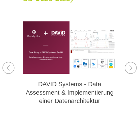
Data
DAVID Systems - Data
MA
ardship
Assessment & Implementierung
Visua
einer Datenarchitektur