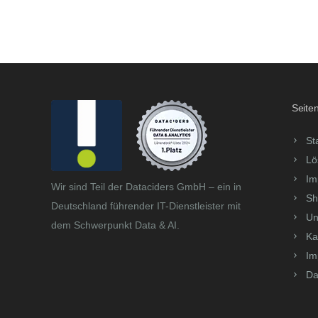
Seiten
St
Lö
Im
Wir sind Teil der Dataciders GmbH – ein in
Sh
Deutschland führender IT-Dienstleister mit
Un
dem Schwerpunkt Data & AI.
Ka
Im
Da