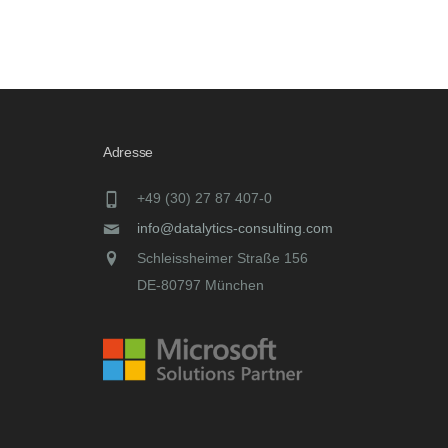
Adresse
+49 (30) 27 87 407-0
info@datalytics-consulting.com
Schleissheimer Straße 156
DE-80797 München