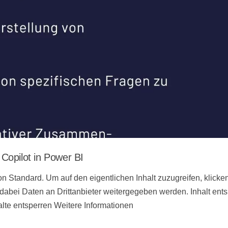
 Copilot in Power BI
n Standard. Um auf den eigentlichen Inhalt zuzugreifen, klicke
 dabei Daten an Drittanbieter weitergegeben werden. Inhalt ent
alte entsperren Weitere Informationen