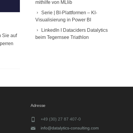
mithilfe von MLlib
Serie | BI-Plattformen – KI-
Visualisierung in Power BI
LinkedIn I Dataciders Datalytics
n Sie auf
beim Tegernsee Triathlon
sperren
Adresse
+49 (30) 27 87 407-0
info@datalytics-consulting.com