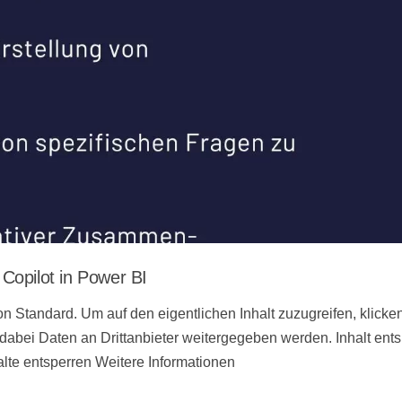
 Copilot in Power BI
n Standard. Um auf den eigentlichen Inhalt zuzugreifen, klicke
 dabei Daten an Drittanbieter weitergegeben werden. Inhalt ent
alte entsperren Weitere Informationen