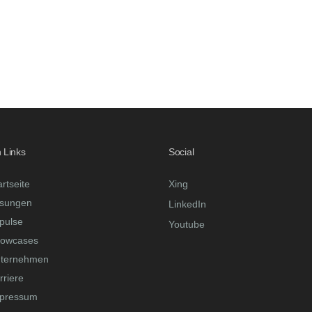
 Links
Social
artseite
Xing
sungen
LinkedIn
pulse
Youtube
owcases
ternehmen
rriere
pressum