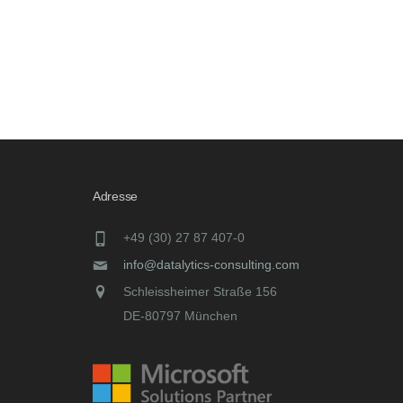
Adresse
+49 (30) 27 87 407-0
info@datalytics-consulting.com
Schleissheimer Straße 156
DE-80797 München