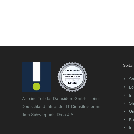
Seiten
St
Lö
Im
Wir sind Teil der Dataciders GmbH – ein in
Sh
Deutschland führender IT-Dienstleister mit
Un
dem Schwerpunkt Data & AI.
Ka
Im