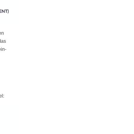
en
das
in-
l: