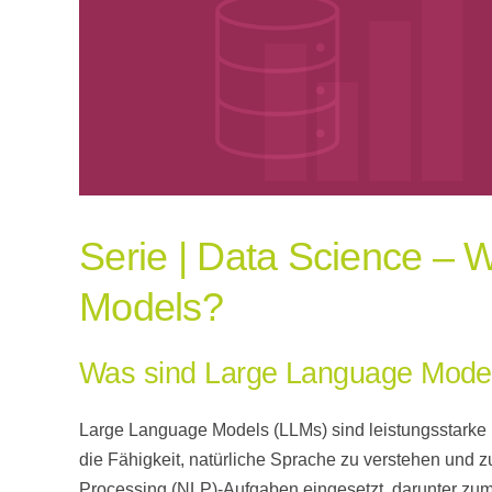
Serie | Data Science –
Models?
Was sind Large Language Mode
Large Language Models (LLMs) sind leistungsstarke K
die Fähigkeit, natürliche Sprache zu verstehen und
Processing (NLP)-Aufgaben eingesetzt, darunter zum