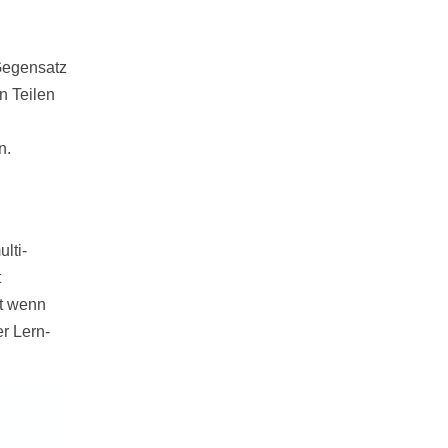
 Gegensatz
n Teilen
n.
lti-
t
st wenn
r Lern-