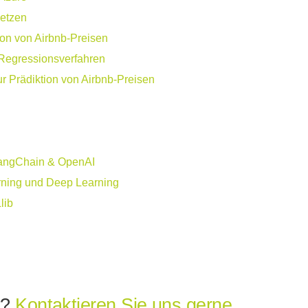
Netzen
ion von Airbnb-Preisen
 Regressionsverfahren
r Prädiktion von Airbnb-Preisen
LangChain & OpenAI
arning und Deep Learning
lib
t?
Kontaktieren Sie uns gerne.