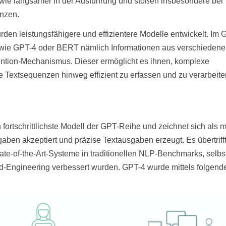
owie langsamer in der Ausführung und stoßen insbesondere bei
enzen.
rden leistungsfähigere und effizientere Modelle entwickelt. Im
wie GPT-4 oder BERT nämlich Informationen aus verschiedene
ttention-Mechanismus. Dieser ermöglicht es ihnen, komplexe
 Textsequenzen hinweg effizient zu erfassen und zu verarbeite
rtschrittlichste Modell der GPT-Reihe und zeichnet sich als mu
aben akzeptiert und präzise Textausgaben erzeugt. Es übertriff
ate-of-the-Art-Systeme in traditionellen NLP-Benchmarks, selb
-Engineering verbessert wurden. GPT-4 wurde mittels folgende